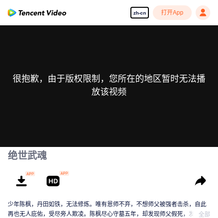
打开App
zh-cn
很抱歉，由于版权限制，您所在的地区暂时无法播
放该视频
绝世武魂
少年陈枫，丹田如铁，无法修炼。唯有恩师不弃，不想师父被强者击杀，自此
再也无人庇佑，受尽旁人欺凌。陈枫尽心守墓五年，却发现师父假死，发现师
全部