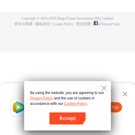
父遗留的至尊龙血，神秘古鼎。陈枫从此逆天崛起，踏上寻找师父，成为强者
的道路。
Copyright © 2016-
2026
Image Future Investment (HK) Limited.
协议与条款
|
隐私协议
|
Cookie Policy
|
意见反馈
|
@
TencentVideo
By using the website, you are agreeing to our
Privacy Policy
and the use of cookies in
accordance with our
Cookie Policy.
Tencent Video
打开App
观看更多内容
Accept
如果失败，请
点击此处
重试
打开App