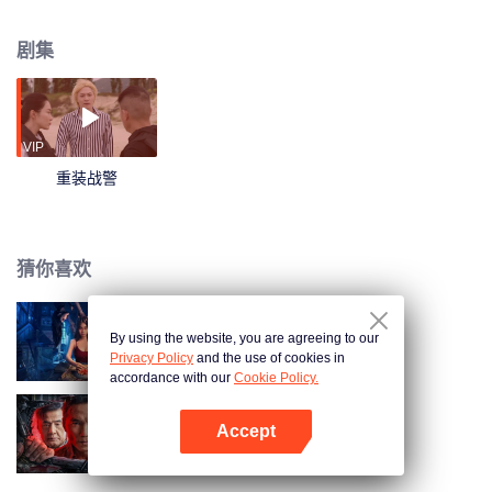
拥有强大火力及人员受过特别训练的攻坚队伍，他们不仅需要抽丝剥茧寻找犯
罪线索锁定嫌疑人，还要身赴案件现场与恶势力重重激斗。在办案过程中，陈
剧集
志威与港岛社团继承人龙云妮、前女友警司文素心，被牵扯进一起扑朔迷离的
毒案之中。随着三人之间亦敌亦友的关系推进，一场危及整个亚洲的巨大阴谋
逐渐浮出水面！
VIP
重装战警
猜你喜欢
By using the website, you are agreeing to our
黑楼惊魂
Privacy Policy
and the use of cookies in
accordance with our
Cookie Policy.
Accept
我是卧底
打开App