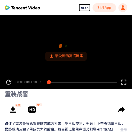
打开App
zh-cn
00:00:00
/
01:10:37
重装战警
讲述了重装警察总督察陈志威为打击巨型毒贩交易，率领手下奋勇缉拿毒贩，
最终成功瓦解了黑暗势力的故事。故事视点聚焦在重装战警HIT TEAM——一组
全部