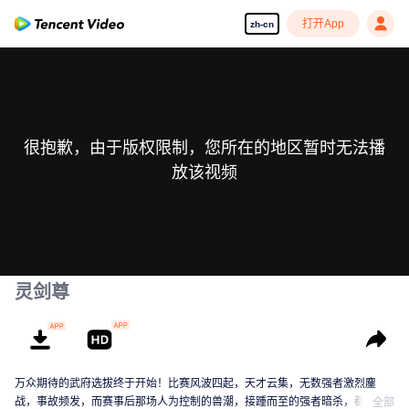
打开App
zh-cn
很抱歉，由于版权限制，您所在的地区暂时无法播
放该视频
灵剑尊
万众期待的武府选拔终于开始！比赛风波四起，天才云集，无数强者激烈鏖
战，事故频发，而赛事后那场人为控制的兽潮，接踵而至的强者暗杀，都显示
全部