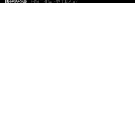
扫描二维码下载手机App！
帮助与反馈
关
意见反馈
加
联
电子
ted.