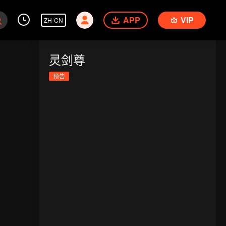
APP
VIP
ZH-CN
灵剑尊
预告