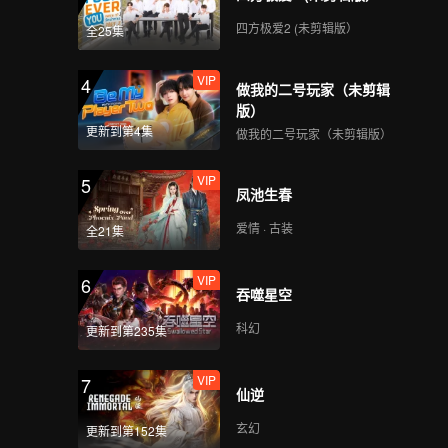
四方极爱2 (未剪辑版）
全25集
VIP
4
做我的二号玩家（未剪辑
版）
更新到第4集
做我的二号玩家（未剪辑版）
VIP
5
凤池生春
爱情 · 古装
全21集
VIP
6
吞噬星空
科幻
更新到第235集
VIP
7
仙逆
玄幻
更新到第152集