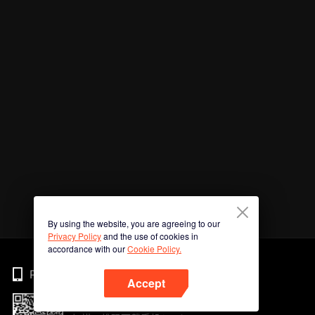
By using the website, you are agreeing to our
Privacy Policy
and the use of cookies in
accordance with our
Cookie Policy.
Phone
Accept