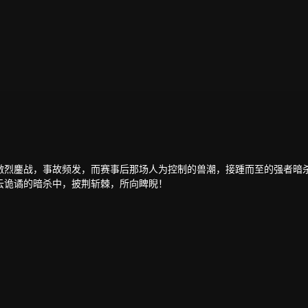
激烈鏖战，事故频发，而赛事后那场人为控制的兽潮，接踵而至的强者暗
云诡谲的暗杀中，披荆斩棘，所向睥睨！