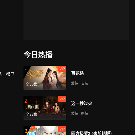
今日热播
VIP
1
百花杀
杀，都显
爱情 · 古装
全36集
VIP
2
这一秒过火
爱情 · 剧情
全33集
VIP
3
四方极爱2 (未剪辑版）