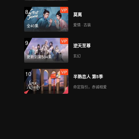
VIP
8
莫离
爱情 · 古装
全40集
VIP
9
逆天至尊
玄幻
更新到第534集
VIP
10
半熟恋人 第5季
命定指引，赤诚相爱