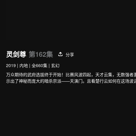
灵剑尊
第162集
分享
2019
|
内地
|
全660集
|
玄幻
万众期待的武府选拔终于开始！比赛风波四起，天才云集，无数强者
示出了神秘而庞大的暗杀宗派——天演门。且看楚行云如何在这场波