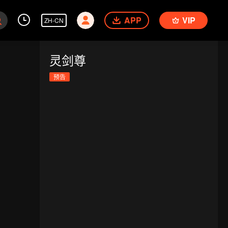
APP
VIP
ZH-CN
灵剑尊
预告