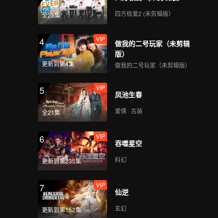
四方极爱2 (未剪辑版）
全25集
VIP
4
做我的二号玩家（未剪辑
版）
更新到第4集
做我的二号玩家（未剪辑版）
VIP
5
凤池生春
爱情 · 古装
全21集
VIP
6
吞噬星空
科幻
更新到第235集
VIP
7
仙逆
玄幻
更新到第152集