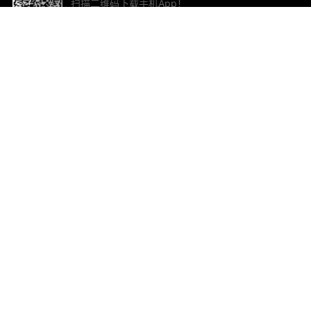
扫描二维码下载手机App！
帮助与反馈
关
意见反馈
加
联
电子
ted.