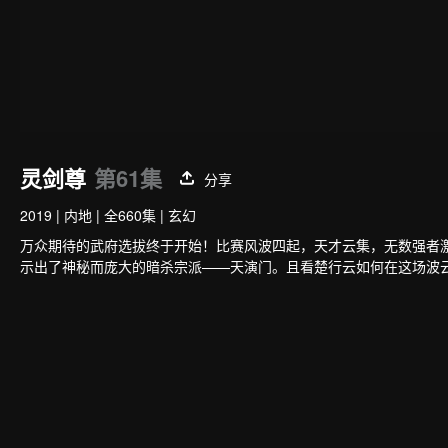
灵剑尊
第61集
分享
2019
|
内地
|
全660集
|
玄幻
万众期待的武府选拔终于开始！比赛风波四起，天才云集，无数强者
示出了神秘而庞大的暗杀宗派——天演门。且看楚行云如何在这场波