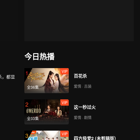
今日热播
VIP
1
百花杀
杀，都显
爱情 · 古装
全36集
VIP
2
这一秒过火
爱情 · 剧情
全33集
VIP
3
四方极爱2 (未剪辑版）