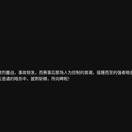
激烈鏖战，事故频发，而赛事后那场人为控制的兽潮，接踵而至的强者暗
云诡谲的暗杀中，披荆斩棘，所向睥睨！