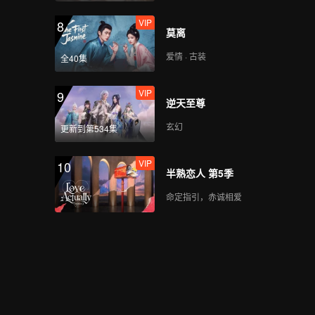
VIP
8
莫离
爱情 · 古装
全40集
VIP
9
逆天至尊
玄幻
更新到第534集
VIP
10
半熟恋人 第5季
命定指引，赤诚相爱