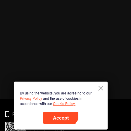
By using the website, you are agreeing to our
Privacy Policy
and the use of cookies in
accordance with our
Cookie Policy.
Phone
Accept