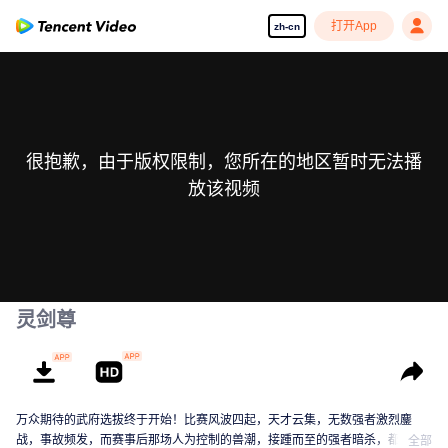
打开App
zh-cn
很抱歉，由于版权限制，您所在的地区暂时无法播
放该视频
灵剑尊
万众期待的武府选拔终于开始！比赛风波四起，天才云集，无数强者激烈鏖
战，事故频发，而赛事后那场人为控制的兽潮，接踵而至的强者暗杀，都显示
全部