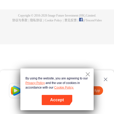
出了神秘而庞大的暗杀宗派——天演门。且看楚行云如何在这场波云诡谲的暗
杀中，披荆斩棘，所向睥睨！
Copyright © 2016-
2026
Image Future Investment (HK) Limited.
协议与条款
|
隐私协议
|
Cookie Policy
|
意见反馈
|
@
TencentVideo
By using the website, you are agreeing to our
Privacy Policy
and the use of cookies in
accordance with our
Cookie Policy.
Tencent Video
打开App
观看更多内容
Accept
如果失败，请
点击此处
重试
打开App