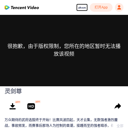
打开App
zh-cn
很抱歉，由于版权限制，您所在的地区暂时无法播
放该视频
灵剑尊
万众期待的武府选拔终于开始！比赛风波四起，天才云集，无数强者激烈鏖
战，事故频发，而赛事后那场人为控制的兽潮，接踵而至的强者暗杀，都显示
全部