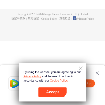
出了神秘而庞大的暗杀宗派——天演门。且看楚行云如何在这场波云诡谲的暗
杀中，披荆斩棘，所向睥睨！
Copyright © 2016-
2026
Image Future Investment (HK) Limited.
协议与条款
|
隐私协议
|
Cookie Policy
|
意见反馈
|
@
TencentVideo
By using the website, you are agreeing to our
Privacy Policy
and the use of cookies in
accordance with our
Cookie Policy.
Tencent Video
打开App
观看更多内容
Accept
如果失败，请
点击此处
重试
打开App