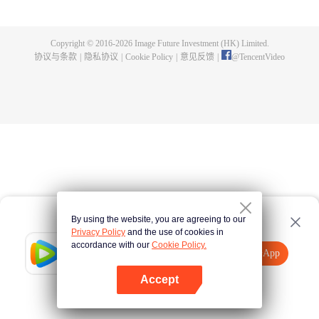
出了神秘而庞大的暗杀宗派——天演门。且看楚行云如何在这场波云诡谲的暗
杀中，披荆斩棘，所向睥睨！
Copyright © 2016-
2026
Image Future Investment (HK) Limited.
协议与条款
|
隐私协议
|
Cookie Policy
|
意见反馈
|
@
TencentVideo
By using the website, you are agreeing to our
Privacy Policy
and the use of cookies in
accordance with our
Cookie Policy.
Tencent Video
打开App
观看更多内容
Accept
如果失败，请
点击此处
重试
打开App