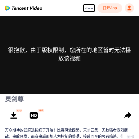
打开App
zh-cn
很抱歉，由于版权限制，您所在的地区暂时无法播
放该视频
灵剑尊
万众期待的武府选拔终于开始！比赛风波四起，天才云集，无数强者激烈鏖
战，事故频发，而赛事后那场人为控制的兽潮，接踵而至的强者暗杀，都显示
全部