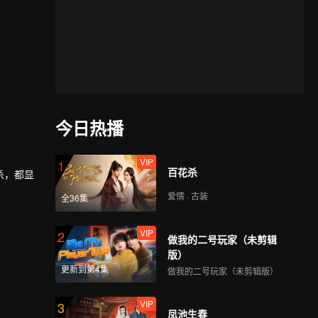
今日热播
VIP
1
百花杀
杀，都显
爱情 · 古装
全36集
VIP
2
做我的二号玩家（未剪辑
版）
更新到第4集
做我的二号玩家（未剪辑版）
VIP
3
凤池生春