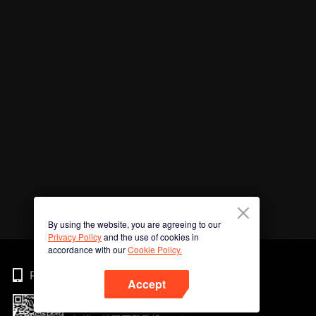
By using the website, you are agreeing to our
Privacy Policy
and the use of cookies in
accordance with our
Cookie Policy.
Phone
Accept