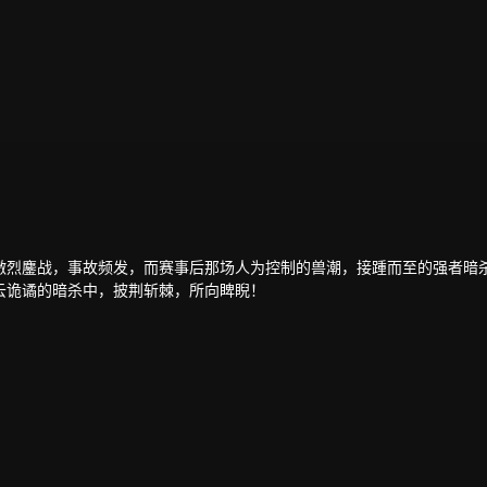
激烈鏖战，事故频发，而赛事后那场人为控制的兽潮，接踵而至的强者暗
云诡谲的暗杀中，披荆斩棘，所向睥睨！