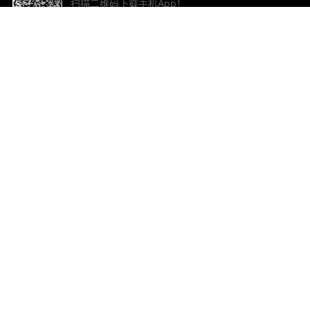
扫描二维码下载手机App！
帮助与反馈
关
意见反馈
加
联
电子
ted.