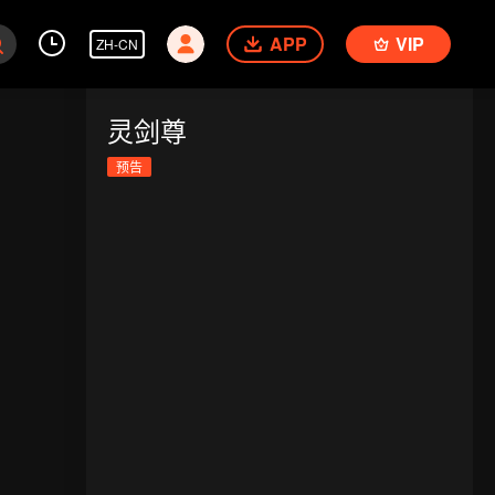
APP
VIP
ZH-CN
灵剑尊
预告