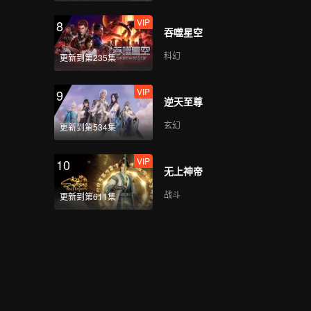
VIP
8
吞噬星空
科幻
更新到第235集
VIP
9
逆天至尊
玄幻
更新到第534集
VIP
10
无上神帝
战斗
更新到第611集