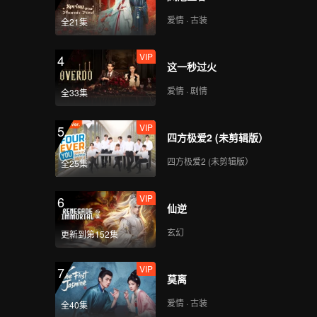
爱情 · 古装
全21集
VIP
4
这一秒过火
爱情 · 剧情
全33集
VIP
5
四方极爱2 (未剪辑版）
四方极爱2 (未剪辑版）
全25集
VIP
6
仙逆
玄幻
更新到第152集
VIP
7
莫离
爱情 · 古装
全40集