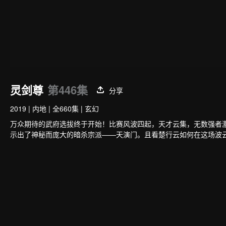
灵剑尊
第446集
分享
2019
|
内地
|
全660集
|
玄幻
万众期待的武府选拔终于开始！比赛风波四起，天才云集，无数强者
示出了神秘而庞大的暗杀宗派——天演门。且看楚行云如何在这场波