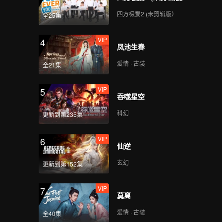
四方极爱2 (未剪辑版）
全25集
VIP
4
凤池生春
爱情 · 古装
全21集
VIP
5
吞噬星空
科幻
更新到第235集
VIP
6
仙逆
玄幻
更新到第152集
VIP
7
莫离
爱情 · 古装
全40集