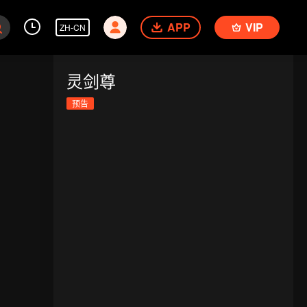
APP
VIP
ZH-CN
灵剑尊
预告