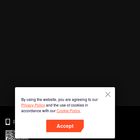
By using the website, you are agreeing to our
Privacy Policy
and the use of cookies in
accordance with our
Cookie Policy.
Phone
Accept