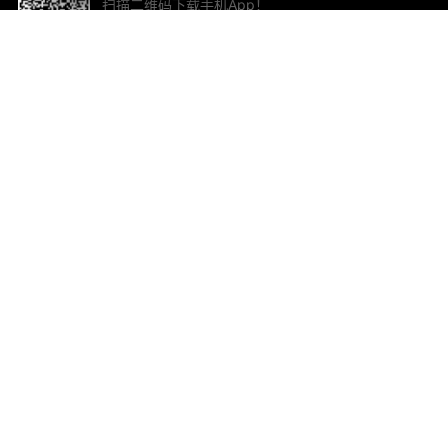
扫描二维码下载手机App！
帮助与反馈
关
意见反馈
加
联
电子
ted.