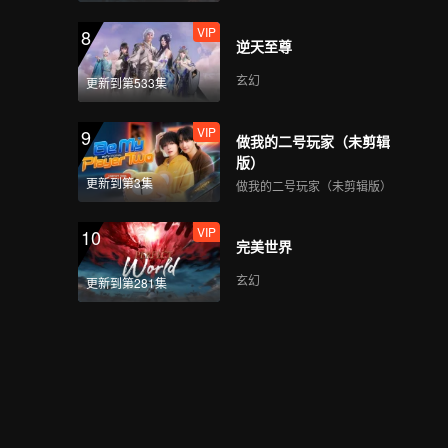
VIP
8
逆天至尊
玄幻
更新到第533集
VIP
9
做我的二号玩家（未剪辑
版）
更新到第3集
做我的二号玩家（未剪辑版）
VIP
10
完美世界
玄幻
更新到第281集