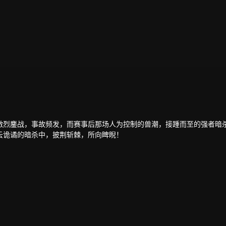
激烈鏖战，事故频发，而赛事后那场人为控制的兽潮，接踵而至的强者暗
云诡谲的暗杀中，披荆斩棘，所向睥睨！