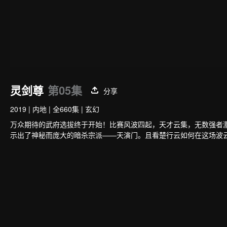
灵剑尊
第05集
分享
2019
|
内地
|
全660集
|
玄幻
万众期待的武府选拔终于开始！比赛风波四起，天才云集，无数强者
示出了神秘而庞大的暗杀宗派——天演门。且看楚行云如何在这场波