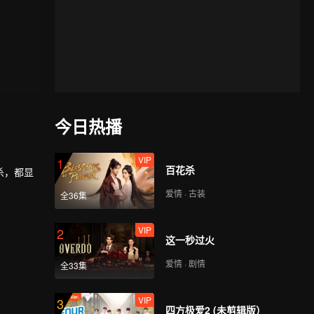
今日热播
VIP
1
百花杀
杀，都显
爱情 · 古装
全36集
VIP
2
这一秒过火
爱情 · 剧情
全33集
VIP
3
四方极爱2 (未剪辑版）