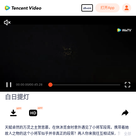
打开App
zh-cn
00:00:00
/
00:45:28
白日提灯
天赋卓然的万灵之主贺思慕，在休沐觅食时意外遇见了小将军段胥。携带着她
故人之物的这个小将军似乎并非真正的段胥？两人你来我往互相试探，贺思慕
全部