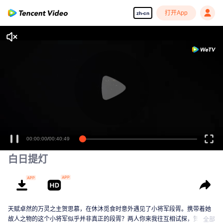
打开App
zh-cn
00:00:00
/
00:40:49
白日提灯
天赋卓然的万灵之主贺思慕，在休沐觅食时意外遇见了小将军段胥。携带着她
故人之物的这个小将军似乎并非真正的段胥？两人你来我往互相试探，贺思慕
全部