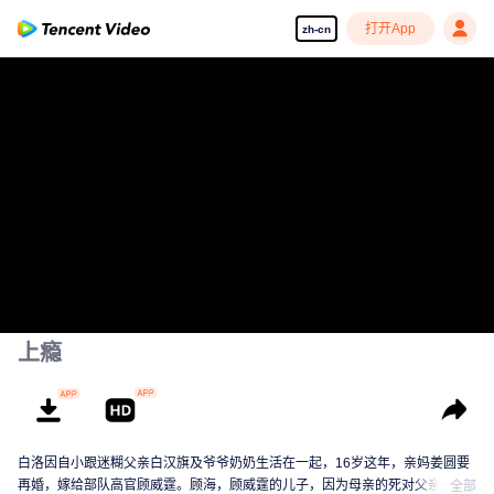
打开App
zh-cn
上瘾
白洛因自小跟迷糊父亲白汉旗及爷爷奶奶生活在一起，16岁这年，亲妈姜圆要
再婚，嫁给部队高官顾威霆。顾海，顾威霆的儿子，因为母亲的死对父亲一直
全部