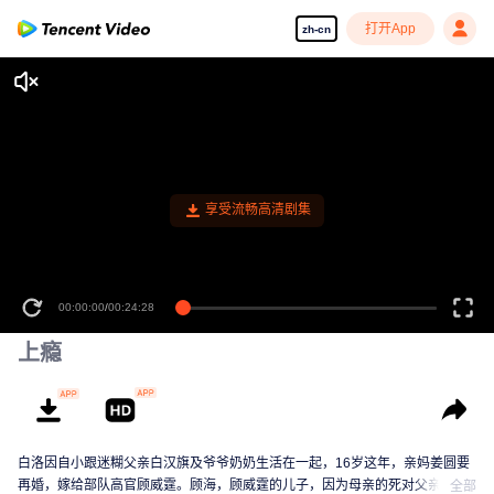
打开App
zh-cn
享受流畅高清剧集
00:00:00
/
00:24:28
上瘾
白洛因自小跟迷糊父亲白汉旗及爷爷奶奶生活在一起，16岁这年，亲妈姜圆要
再婚，嫁给部队高官顾威霆。顾海，顾威霆的儿子，因为母亲的死对父亲一直
全部