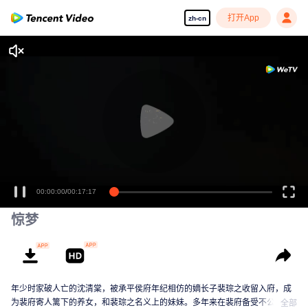
打开App
zh-cn
00:00:00
/
00:17:17
惊梦
年少时家破人亡的沈清棠，被承平侯府年纪相仿的嫡长子裴琮之收留入府，成
为裴府寄人篱下的养女，和裴琮之名义上的妹妹。多年来在裴府备受不公与打
全部