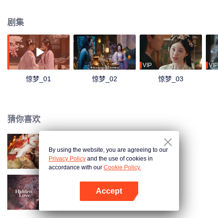
压，唯一能被称为羽翼的哥哥裴琮之，亦是个危险人物，让她无从捉摸与应
对。裴府各方面的压力不断击溃沈清棠的内心，于是她决定挣脱裴府，离开裴
剧集
琮之，逃离这如履薄冰、危险重重的命运……
VIP
VIP
惊梦_01
惊梦_02
惊梦_03
猜你喜欢
By using the website, you are agreeing to our
玉奴娇
Privacy Policy
and the use of cookies in
accordance with our
Cookie Policy.
Accept
藏珠
打开App