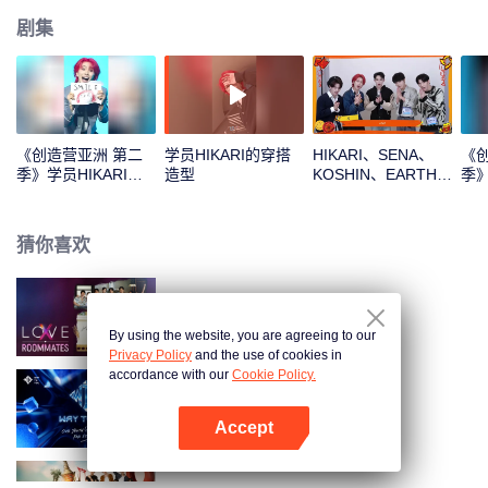
剧集
《创造营亚洲 第二
学员HIKARI的穿搭
HIKARI、SENA、
《
季》学员HIKARI的
造型
KOSHIN、EARTH、
季》
主题曲直拍
REXY新年拆红包！
档
一起见证这份幸运吧
猜你喜欢
LOVE(X): Roommates
By using the website, you are agreeing to our
Privacy Policy
and the use of cookies in
accordance with our
Cookie Policy.
顶峰相见时
Accept
打开App