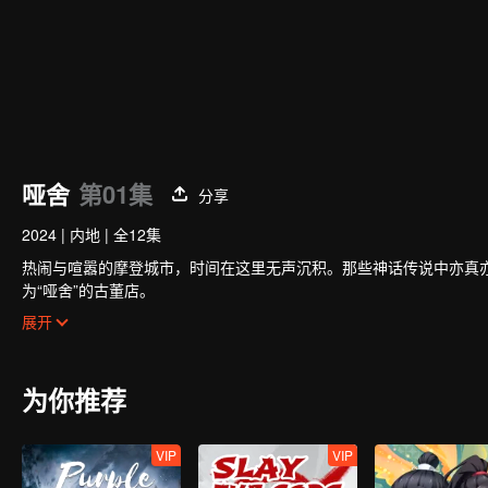
哑舍
第01集
分享
2024
|
内地
|
全12集
热闹与喧嚣的摩登城市，时间在这里无声沉积。那些神话传说中亦真
为“哑舍”的古董店。
古董店的老板甘毕之拥有可以倾听古物的力量，替他们寻找有缘人，
展开
生身上也有着不同寻常的东西……
为你推荐
VIP
VIP