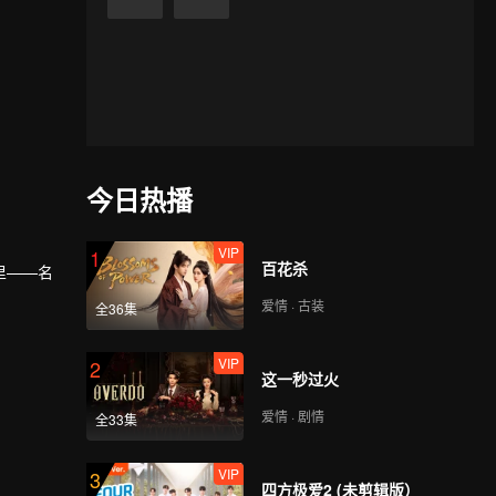
今日热播
VIP
1
百花杀
里——名
爱情 · 古装
全36集
知道，医
VIP
2
这一秒过火
爱情 · 剧情
全33集
VIP
3
四方极爱2 (未剪辑版）