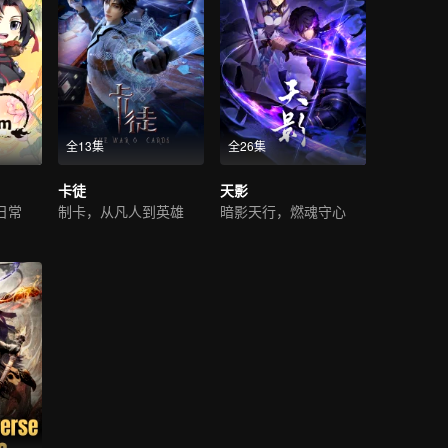
全13集
全26集
卡徒
天影
日常
制卡，从凡人到英雄
暗影天行，燃魂守心