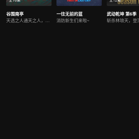
谷围南亭
一往无前的蓝
武动乾坤 第6季
天选之人通天之人，开战
消防新生们来啦~
斩杀林琅天，登