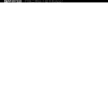
扫描二维码下载手机App！
帮助与反馈
关
意见反馈
加
联
电子
ted.