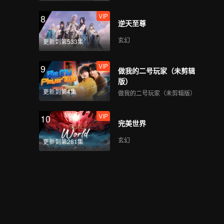
VIP
8
逆天至尊
玄幻
更新到第533集
VIP
9
做我的二号玩家（未剪辑
版）
更新到第4集
做我的二号玩家（未剪辑版）
VIP
10
完美世界
玄幻
更新到第281集