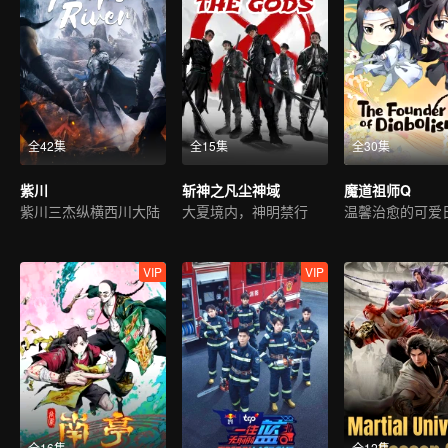
全42集
全15集
全30集
紫川
斩神之凡尘神域
魔道祖师Q
紫川三杰纵横西川大陆
大夏境内，神明禁行
温馨治愈的可爱
VIP
VIP
全16集
全12集