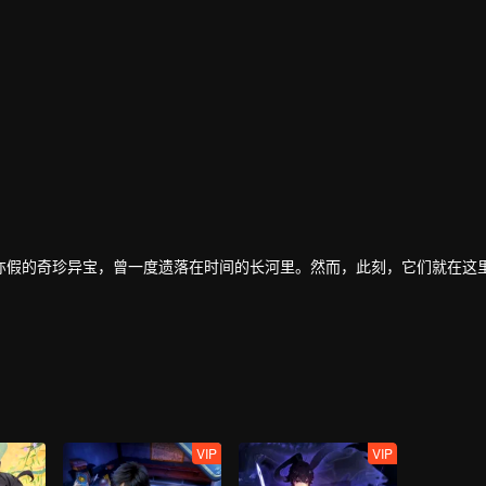
亦假的奇珍异宝，曾一度遗落在时间的长河里。然而，此刻，它们就在这
完成夙愿。他结识了热心的医生苏北陆，二人成为了至交好友。只有老板
VIP
VIP