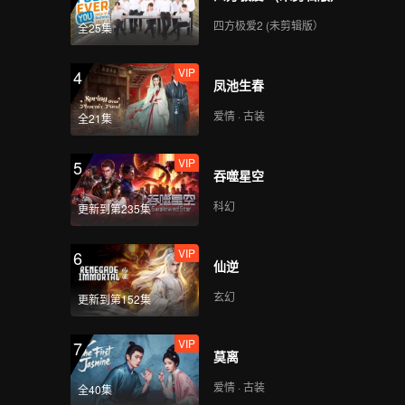
四方极爱2 (未剪辑版）
全25集
VIP
4
凤池生春
爱情 · 古装
全21集
VIP
5
吞噬星空
科幻
更新到第235集
VIP
6
仙逆
玄幻
更新到第152集
VIP
7
莫离
爱情 · 古装
全40集