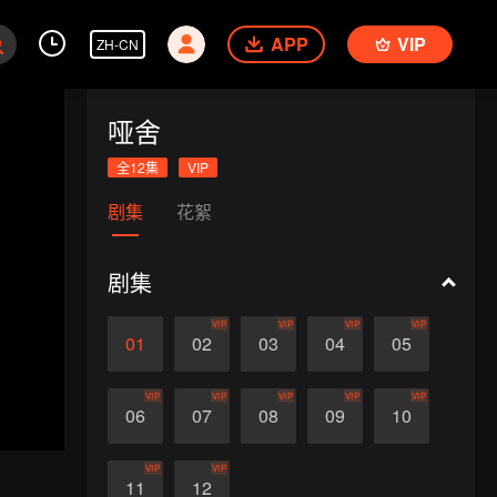
APP
VIP
ZH-CN
哑舍
全12集
VIP
剧集
花絮
剧集
VIP
VIP
VIP
VIP
01
02
03
04
05
VIP
VIP
VIP
VIP
VIP
06
07
08
09
10
VIP
VIP
11
12