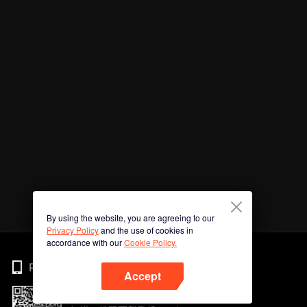
By using the website, you are agreeing to our
Privacy Policy
and the use of cookies in
accordance with our
Cookie Policy.
Phone
Accept