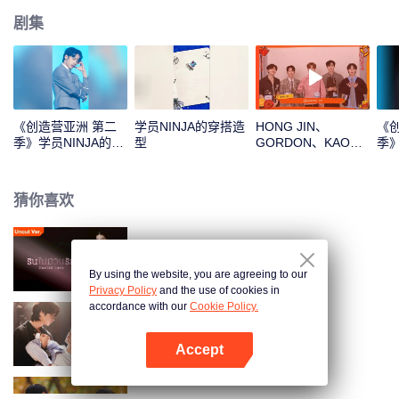
剧集
《创造营亚洲 第二
学员NINJA的穿搭造
HONG JIN、
《
季》学员NINJA的主
型
GORDON、KAO、
季》
题曲直拍
NINJA、PRAY新年
案
拆红包！一起见证这
份幸运吧
猜你喜欢
金权玫瑰 (未剪辑版）
By using the website, you are agreeing to our
Privacy Policy
and the use of cookies in
accordance with our
Cookie Policy.
我在梦里见过你
Accept
打开App