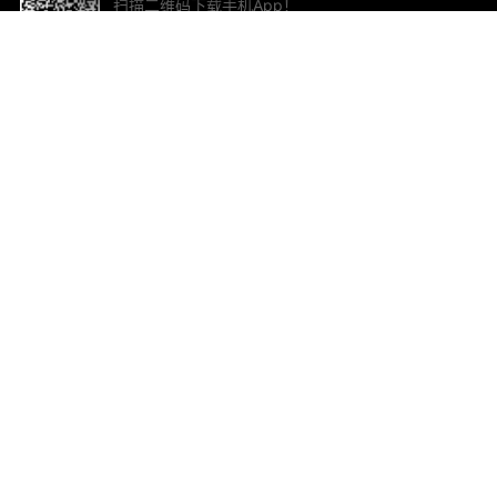
扫描二维码下载手机App！
帮助与反馈
关
意见反馈
加
联
电子
ted.