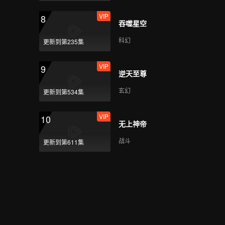
VIP
第7期：学员运动会，第
VIP
8
二次顺位发布
吞噬星空
科幻
更新到第235集
VIP
第8期：第三次公演，六
VIP
9
位学姐、龚俊助阵！
逆天至尊
玄幻
更新到第534集
VIP
第9期：第三次顺位发布
VIP
10
25人进决赛！
无上神帝
战斗
更新到第611集
VIP
第10期：INTO1成团之
夜