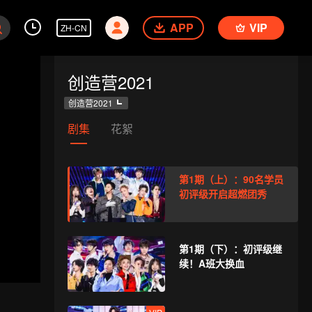
APP
VIP
ZH-CN
创造营2021
创造营2021
剧集
花絮
第1期（上）：90名学员
初评级开启超燃团秀
第1期（下）：初评级继
续！A班大换血