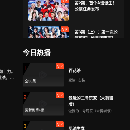
VIP
第2期：首个A班诞生！
公演任务发布
VIP
第3期（上）：第一次公
演超燃！谁是撑腰王？
今日热播
VIP
第3期（下）：公演撑腰
VIP
1
王诞生！R1SE空降
百花杀
向上力。
挑战，一
爱情 · 古装
全36集
VIP
第4期（上）：主题曲舞
VIP
2
台中心位诞生
做我的二号玩家（未剪辑
版）
更新到第4集
做我的二号玩家（未剪辑版）
VIP
第4期（下）：主题曲二
VIP
3
创学员们颠覆改编
凤池生春