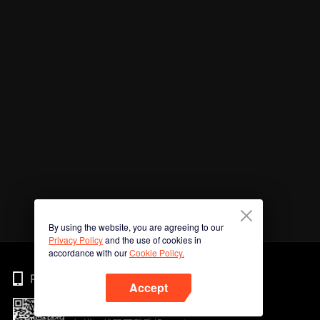
By using the website, you are agreeing to our
Privacy Policy
and the use of cookies in
accordance with our
Cookie Policy.
Phone
Accept