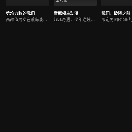
势均力敌的我们
雪鹰领主动漫
我们，破晓之前
高颜值男女在荒岛谈恋爱
超凡奇遇，少年逆境重生