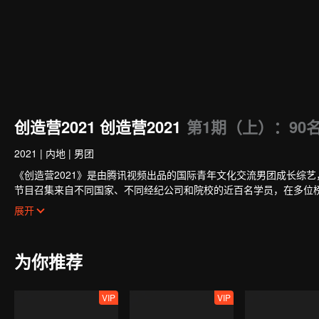
创造营2021 创造营2021
第1期（上）：90
2021
|
内地
|
男团
《创造营2021》是由腾讯视频出品的国际青年文化交流男团成长综
节目召集来自不同国家、不同经纪公司和院校的近百名学员，在多位
同探索真我热血追梦。
展开
为你推荐
VIP
VIP