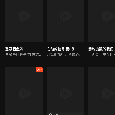
登录圆鱼洲
心动的信号 第8季
势均力敌的我们 
白敬亭自称是“井柏然”？
开篇即旅行，勇敢心动吧
VIP
全78集