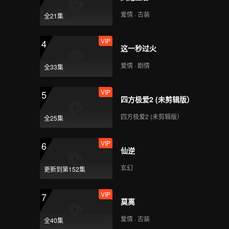
爱情 · 古装
全21集
VIP
第5期：首次顺位发布！
VIP
4
55人晋级
这一秒过火
爱情 · 剧情
全33集
VIP
第5期加更：学员们媒体
VIP
5
见面会回应争议
四方极爱2 (未剪辑版）
四方极爱2 (未剪辑版）
全25集
VIP
第6期（上）：第二次公
VIP
6
演！专业考核舞台霸气
仙逆
玄幻
更新到第152集
VIP
第6期（下）：二公继
VIP
7
续！谁是全场撑腰王？
莫离
爱情 · 古装
全40集