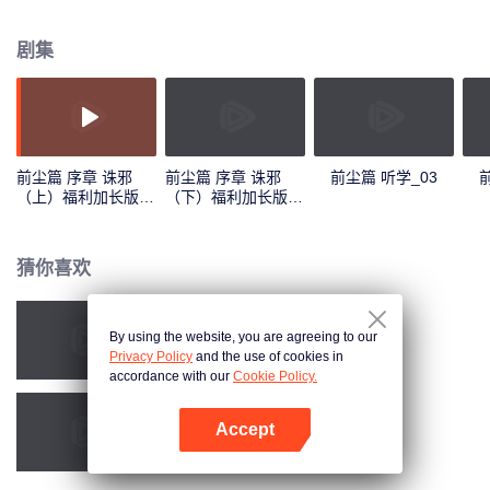
惮坑害，致万人唾骂，被情同手足的师弟带人端了老巢，身陨形灭…… 十三年
后，魏无羡被人献舍，并再度与姑苏蓝氏蓝忘机、云梦江氏江澄等旧人相遇，
剧集
前尘谜团未消，江湖疑云再起。 而这一切恩怨情仇，都要从他们少年时说起…
前尘篇 序章 诛邪
前尘篇 序章 诛邪
前尘篇 听学_03
（上）福利加长版
（下）福利加长版
_01
_02
猜你喜欢
By using the website, you are agreeing to our
帝王攻略
Privacy Policy
and the use of cookies in
accordance with our
Cookie Policy.
Accept
穿书自救指南
打开App