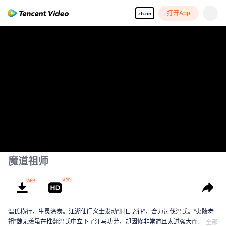
打开App
zh-cn
魔道祖师
温氏横行，生灵涂炭。江湖仙门义士发动“射日之征”，合力讨伐温氏。“夷陵老
祖”魏无羡虽在推翻温氏中立下了汗马功劳，却因修非常道且太过强大而遭人忌
全部