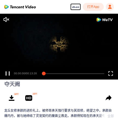
打开App
zh-cn
享受流畅高清剧集
00:00:00
/
00:13:26
夺天阙
龙丘女修承颜的进阶礼上，被师哥承天强行要求与其双修，绝望之中，承颜自
爆内丹，被与她缔结了灵宠契约的魔兽尘救走。承颜得知现在的承天是夺舍了
全部