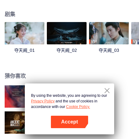
自己师哥身体的上古魔兽刹，于是决定开启复仇之路，她炼化了上古神器重塑
完整内丹，但也在这个过程中不幸中毒，命不久矣。承颜决定与尘成亲，却在
剧集
成亲第二日亲手将尘送回魔界，自己被杀。尘彻底愤怒，强势重回龙丘，没想
到重生的承颜却变成了鹿鸣玄女。承颜想要利用鹿鸣的身份重新封印魔兽刹，
却被识破，她与尘并肩与刹展开终极决战，最终彻底封印了刹，还三界太平。
VIP
VIP
夺天阙_01
夺天阙_02
夺天阙_03
猜你喜欢
By using the website, you are agreeing to our
仙君有劫
Privacy Policy
and the use of cookies in
accordance with our
Cookie Policy.
Accept
风舞
打开App