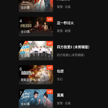
爱情 · 古装
全21集
VIP
4
这一秒过火
爱情 · 剧情
全33集
VIP
5
四方极爱2 (未剪辑版）
四方极爱2 (未剪辑版）
全25集
VIP
6
仙逆
玄幻
更新到第152集
VIP
7
莫离
爱情 · 古装
全40集