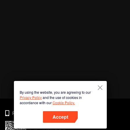
By using the website, you are agreeing to our
Privacy Policy
and the use of cookies in
accordance with our
Cookie Policy.
Phone
Accept