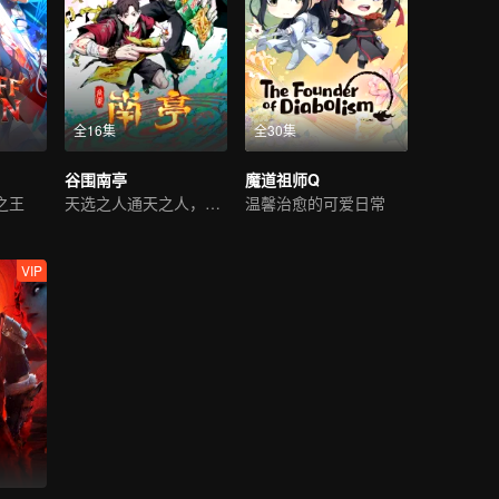
全16集
全30集
谷围南亭
魔道祖师Q
之王
天选之人通天之人，开战
温馨治愈的可爱日常
VIP