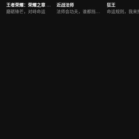
王者荣耀：荣耀之章 命运篇
近战法师
狂王
磨砺锋芒，对峙命运
法师会功夫，谁都挡不住
命运规则，我来