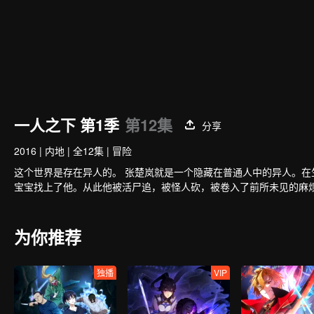
一人之下 第1季
第12集
分享
2016
|
内地
|
全12集
|
冒险
这个世界是存在异人的。 张楚岚就是一个隐藏在普通人中的异人。在
宝宝找上了他。从此他被活尸追，被怪人砍，被卷入了前所未见的麻
为你推荐
独播
VIP