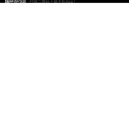
扫描二维码下载手机App！
帮助与反馈
关
意见反馈
加
联
电子
ted.