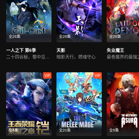
全26集
全26集
全26集
一人之下 第6季
天影
失业魔王
二十四谷秘，蜀中见故人
暗影天行，燃魂守心
最卷魔界的最强
VIP
VIP
全4集
全20集
全9集