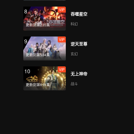
VIP
8
吞噬星空
科幻
更新到第235集
VIP
9
逆天至尊
玄幻
更新到第534集
VIP
10
无上神帝
战斗
更新到第611集