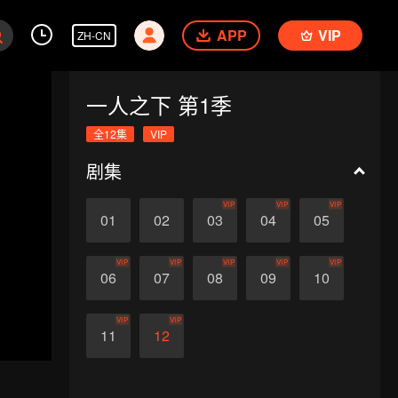
APP
VIP
ZH-CN
一人之下 第1季
全12集
VIP
剧集
VIP
VIP
VIP
01
02
03
04
05
VIP
VIP
VIP
VIP
VIP
06
07
08
09
10
VIP
VIP
11
12