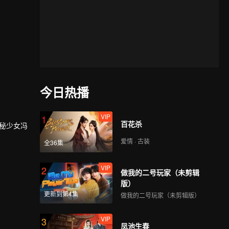
今日热播
VIP
1
百花杀
秘少女冯
爱情 · 古装
全36集
VIP
2
做我的二号玩家（未剪辑
版）
更新到第4集
做我的二号玩家（未剪辑版）
VIP
3
凤池生春