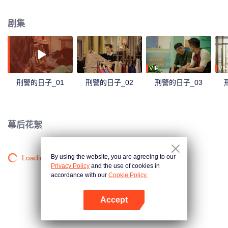
端正态度，与小队成员一起参与侦破案件。在实地办案过程中，刘子明越发沉
稳老练，成长为有担当的刑侦队长，带领徒弟们继续侦破各类案件。在经历一
剧集
系列大案、要案、奇案、怪案的捶打与磨砺之后，刘子明对人性中的善与恶有
了更深刻的理解，成长为一名优秀的刑侦队长。师父全无保留的教导、战友们
出生入死积累的信任、家庭婚姻的变故，让他真正认识到一个刑警肩上的责任
之重，他为能从事刑警工作保障社会安定而倍感光荣。
VIP
VIP
刑警的日子_01
刑警的日子_02
刑警的日子_03
幕后花絮
By using the website, you are agreeing to our
Loading…
Privacy Policy
and the use of cookies in
accordance with our
Cookie Policy.
Accept
打开App