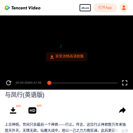
打开App
zh-cn
享受流畅高清剧集
00:00:00
/
00:37:56
与凤行(英语版)
上古神殒，世间只余最后一个神君——行止。传言，这位行止神君数万年来独
居天外天，无情无欲。仙魔大战中，他以一己之力力挽狂澜，此后更是杜门却
全部