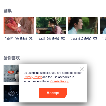
扫，神踪难觅。数百年不过弹指间。身为魔界衔珠而生的女王爷，在她千岁诞
辰之际，政治联姻的魔爪劈头盖脸地挠过来。逃婚路上，沈璃被打回凤凰原
剧集
形，负伤坠落人间。重伤昏迷之际，凡间小贩将她当作肥鸡，拔光了全身的
毛，关在笼中待售。沈璃醒来后被此情形气了个仰倒，却又无计可施。正蔫头
耷脑之际，一个青衣白裳的清秀男子路过，若有所思地盯了她许久，随即笑
道：“我要这只。”两人的命运被一场看似不经意的交易紧紧地扭结在了一起……
与凤行(英语版)_01
与凤行(英语版)_02
与凤行(英语版)_03
与
猜你喜欢
By using the website, you are agreeing to our
与凤行
Privacy Policy
and the use of cookies in
accordance with our
Cookie Policy.
Accept
逐玉（英语版）
打开App