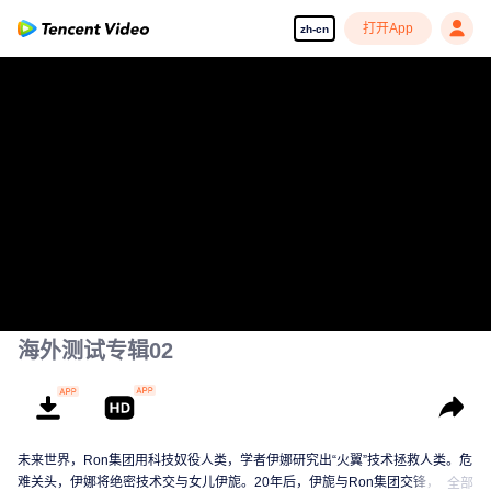
打开App
zh-cn
海外测试专辑02
未来世界，Ron集团用科技奴役人类，学者伊娜研究出“火翼”技术拯救人类。危
难关头，伊娜将绝密技术交与女儿伊旎。20年后，伊旎与Ron集团交锋，完成
全部