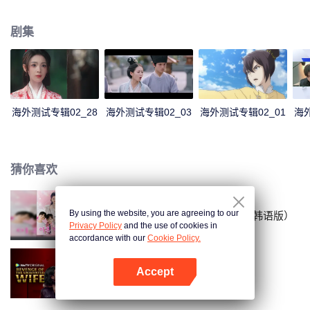
自身蜕变，拯救了桥都人民。未来世界，Ron集团用科技奴役人类，学者伊娜
研究出“火翼”技术拯救人类。危难关头，伊娜将绝密技术交与女儿伊旎。20年
剧集
后，伊旎与Ron集团交锋，完成自身蜕变，拯救了桥都人民。未来世界，Ron
集团用科技奴役人类，学者伊娜研究出“火翼”技术拯救人类。
海外测试专辑02_28
海外测试专辑02_03
海外测试专辑02_01
海外
猜你喜欢
By using the website, you are agreeing to our
离婚后，我带四崽炸翻前夫家（韩语版）
Privacy Policy
and the use of cookies in
accordance with our
Cookie Policy.
Accept
妻子的反击
打开App