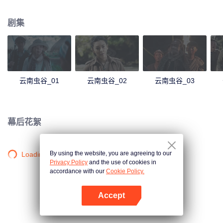
墓探险的序幕。
剧集
云南虫谷_01
云南虫谷_02
云南虫谷_03
幕后花絮
By using the website, you are agreeing to our
Loading…
Privacy Policy
and the use of cookies in
accordance with our
Cookie Policy.
Accept
打开App