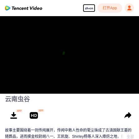
打开App
zh-cn
云南虫谷
故事主要围绕着一则传闻展开，传闻中救人性命的雮尘珠成了古滇国献王墓的
随葬品，进而摸金校尉胡八一、王凯旋、Shirley杨等人深入瘴疠之地，拉开古
全部