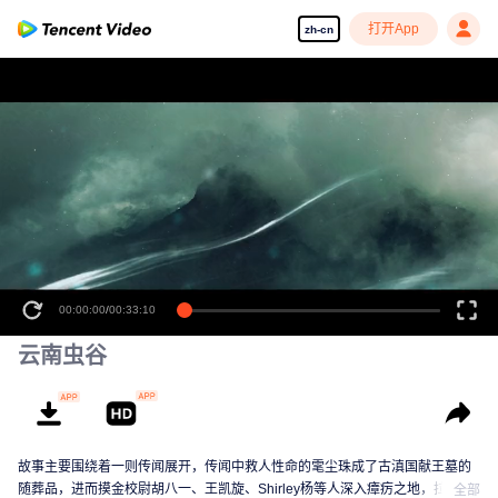
打开App
zh-cn
00:00:00
/
00:33:10
云南虫谷
故事主要围绕着一则传闻展开，传闻中救人性命的雮尘珠成了古滇国献王墓的
随葬品，进而摸金校尉胡八一、王凯旋、Shirley杨等人深入瘴疠之地，拉开古
全部