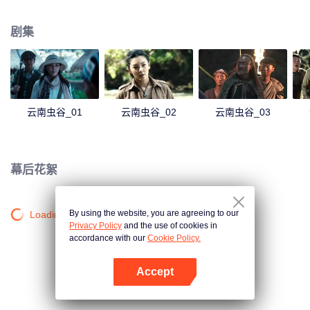
墓探险的序幕。
剧集
云南虫谷_01
云南虫谷_02
云南虫谷_03
幕后花絮
By using the website, you are agreeing to our
Loading…
Privacy Policy
and the use of cookies in
accordance with our
Cookie Policy.
Accept
打开App