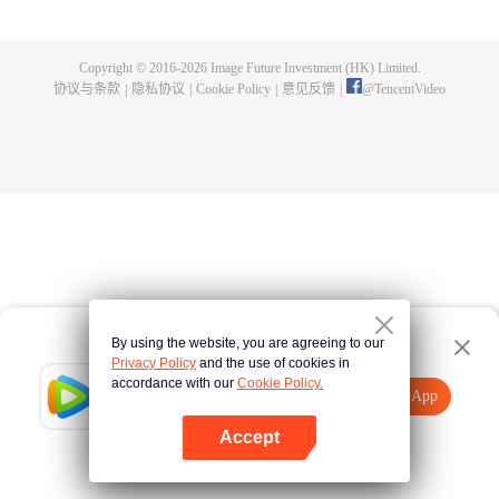
秘密。 所有日常及战斗瞬间，还有许多意想不到的内容，都将体现在由
GoHand动画公司制作的无与伦比的视觉风格中。 河津百合、高台寺欧石楠、
薄墨雏罂粟、霞莲华、吉野山茶花和咲耶菖蒲相互依偎，生活在这个被神秘机
Copyright © 2016-
2026
Image Future Investment (HK) Limited.
械生物撕裂的世界， 但即便如此，她们仍然一起享受着日常生活。 既包含日常
协议与条款
|
隐私协议
|
Cookie Policy
|
意见反馈
|
@
TencentVideo
生活片段，也有十分流畅的动作场面，独特的故事和精彩的画面呈现将带给观
众全新的视觉飨宴。
By using the website, you are agreeing to our
Privacy Policy
and the use of cookies in
accordance with our
Cookie Policy.
Tencent Video
打开App
观看更多内容
Accept
如果失败，请
点击此处
重试
打开App