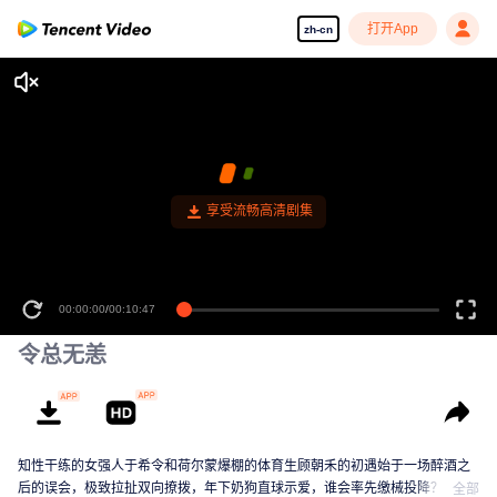
打开App
zh-cn
享受流畅高清剧集
00:00:00
/
00:10:47
令总无恙
知性干练的女强人于希令和荷尔蒙爆棚的体育生顾朝禾的初遇始于一场醉酒之
后的误会，极致拉扯双向撩拨，年下奶狗直球示爱，谁会率先缴械投降？离奇
全部