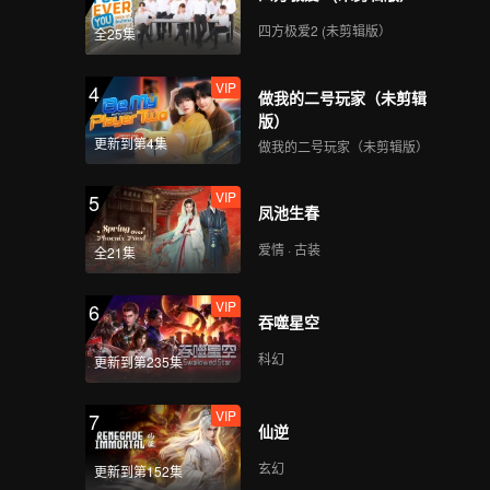
，发生严
四方极爱2 (未剪辑版）
全25集
VIP
4
做我的二号玩家（未剪辑
版）
更新到第4集
做我的二号玩家（未剪辑版）
VIP
5
凤池生春
爱情 · 古装
全21集
VIP
6
吞噬星空
科幻
更新到第235集
VIP
7
仙逆
玄幻
更新到第152集