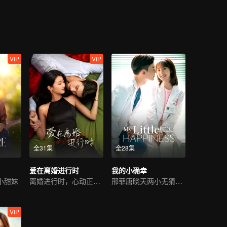
的接触中，不断历经生死考验的两人，感情逐步升温。在送别退伍队友时
平安”搜遍断壁残垣找到了靳时川，最终有情人终成眷属。
VIP
VIP
全31集
全28集
）
爱在离婚进行时
我的小确幸
小甜妹
离婚进行时，心动正当时
邢菲唐晓天两小无猜甜恋
VIP