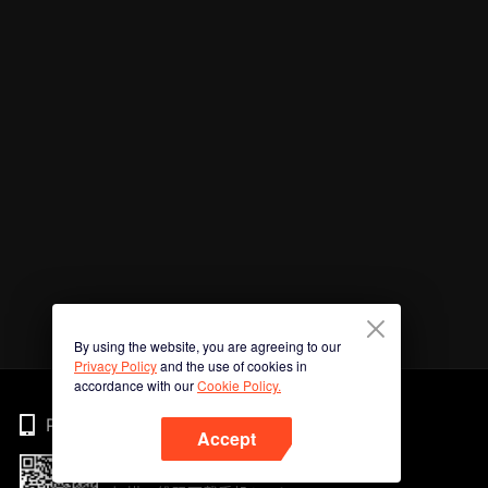
By using the website, you are agreeing to our
Privacy Policy
and the use of cookies in
accordance with our
Cookie Policy.
Phone
Accept