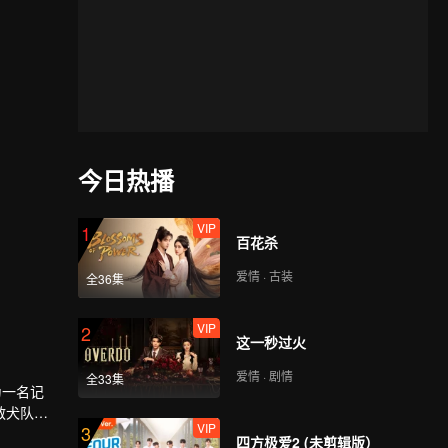
今日热播
VIP
1
百花杀
爱情 · 古装
全36集
VIP
2
这一秒过火
爱情 · 剧情
全33集
为一名记
救犬队伍
VIP
3
影中走出。
四方极爱2 (未剪辑版）