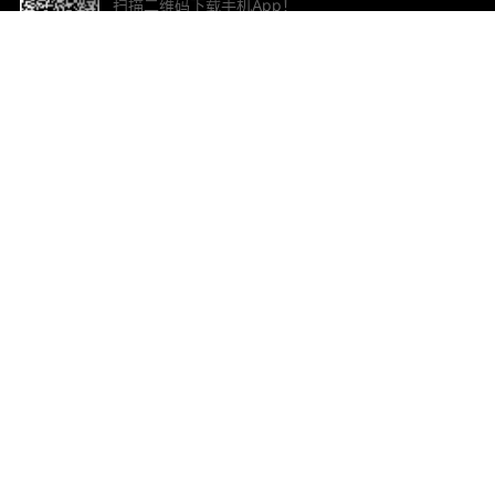
扫描二维码下载手机App！
帮助与反馈
关
意见反馈
加
联
电子
ted.