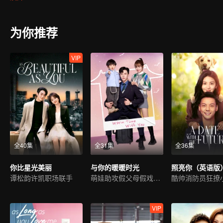
作为记者和消防员的两人总在危险的第一线遇见，在一次次紧急事件
重火灾，靳时川为了救出退伍兄弟被困火场，这一次，换成徐来带着“
为你推荐
VIP
全40集
全31集
全36集
你比星光美丽
与你的暖暖时光
照亮你（英语版
谭松韵许凯职场联手
萌娃助攻假父母假戏真做
酷帅消防员狂撩
VIP