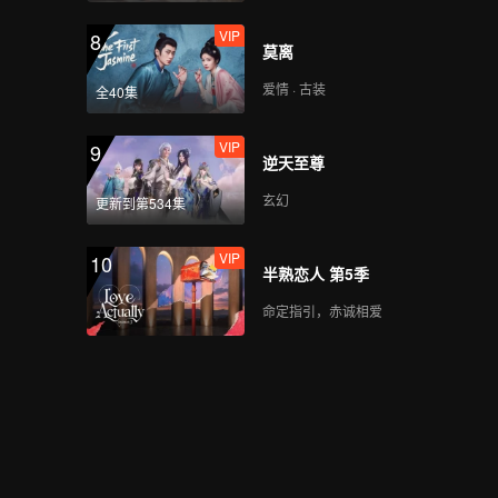
VIP
8
莫离
爱情 · 古装
全40集
VIP
9
逆天至尊
玄幻
更新到第534集
VIP
10
半熟恋人 第5季
命定指引，赤诚相爱