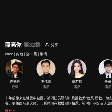
照亮你
第32集
分享
2022
|
内地
|
全36集
|
剧情
许肇任
陈伟霆
章若楠
任豪
导演
演员
演员
演员
十年前徐来在地震中被困，被消防员靳时川及搜救犬“追风”所救，为
者，更兼国际训犬师，与靳时川在救援现场相遇，靳时川不仅没认出
时，徐来以国际训犬师的身份成为靳时川的搭档，用过硬的专业技能征
展开