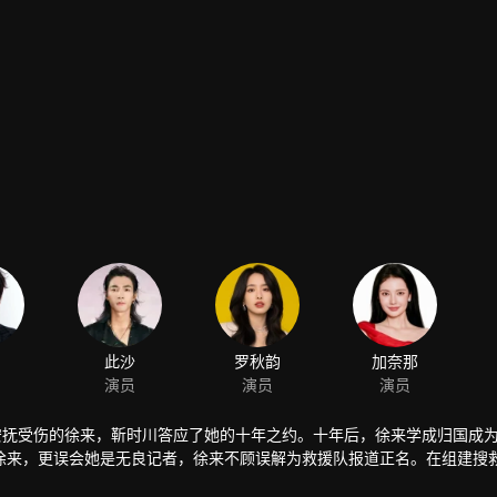
此沙
罗秋韵
加奈那
演员
演员
演员
安抚受伤的徐来，靳时川答应了她的十年之约。十年后，徐来学成归国成
徐来，更误会她是无良记者，徐来不顾误解为救援队报道正名。在组建搜
服众人，更将自己的救援犬“平安”送给靳时川，让他从前任“追风”的阴