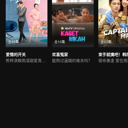
全46集
全10集
全23集
爱情的开关
欢喜冤家
束手就擒吧！韩
熊梓淇赖雨濛甜爱青梅竹马
能熬过逼婚的难关吗？
宿命重逢 爱在雨