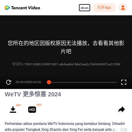
打开App
zh-cn
您所在的地区因版权原因无法播放，去看看其他影
片吧
错误码: 70013080.30001001-ab4aa0a1bbc3ee2c1b4c04407ec319bf
00:00:00
/
00:00:00
WeTV 更多惊喜 2024
Perhelatan akbar perdana WeTV Indonesia yang bertabur bintang. Dihadiri
artis populer Tiongkok Xing Zhaolin dan Xing Fei serta banyak artis papan
全部