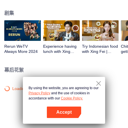
atas tanah air antara lain Prilly Latuconsina, Luna Maya, Nathasha Wilona,
Angga Yunanda, Stefan William, Syifa Hadju, Haico Van Der Veken dan
剧集
banyak lagi. Plus penampilan spesial dari Rossa. Di acara ini WeTV
Indonesia juga mengumumkan WeTV Original series yang akan tayang
tahun mendatang.
Rerun WeTV
Experience having
Try Indonesian food
Chit
Always More 2024
lunch with Xing
with Xing Fei |
gett
Zhaolin! | WeTV
WeTV Always More
Xing
Always More
WeT
202
幕后花絮
By using the website, you are agreeing to our
Loading…
Privacy Policy
and the use of cookies in
accordance with our
Cookie Policy.
Accept
打开App