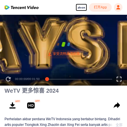
打开App
zh-cn
00:00:00
/
00:01:50
WeTV 更多惊喜 2024
Perhelatan akbar perdana WeTV Indonesia yang bertabur bintang. Dihadiri
artis populer Tiongkok Xing Zhaolin dan Xing Fei serta banyak artis papan
全部