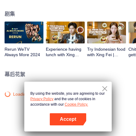
atas tanah air antara lain Prilly Latuconsina, Luna Maya, Nathasha Wilona,
Angga Yunanda, Stefan William, Syifa Hadju, Haico Van Der Veken dan
剧集
banyak lagi. Plus penampilan spesial dari Rossa. Di acara ini WeTV
Indonesia juga mengumumkan WeTV Original series yang akan tayang
tahun mendatang.
Rerun WeTV
Experience having
Try Indonesian food
Chit
Always More 2024
lunch with Xing
with Xing Fei |
gett
Zhaolin! | WeTV
WeTV Always More
Xing
Always More
WeT
202
幕后花絮
By using the website, you are agreeing to our
Loading…
Privacy Policy
and the use of cookies in
accordance with our
Cookie Policy.
Accept
打开App