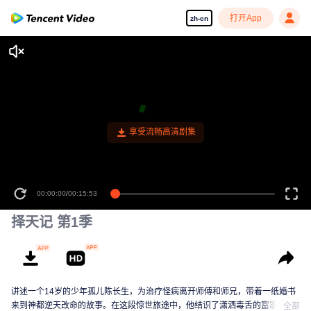
打开App
zh-cn
享受流畅高清剧集
00:00:00
/
00:15:53
择天记 第1季
讲述一个14岁的少年孤儿陈长生，为治疗怪病离开师傅和师兄，带着一纸婚书
来到神都逆天改命的故事。在这段惊世旅途中，他结识了潇洒毒舌的富家公
全部