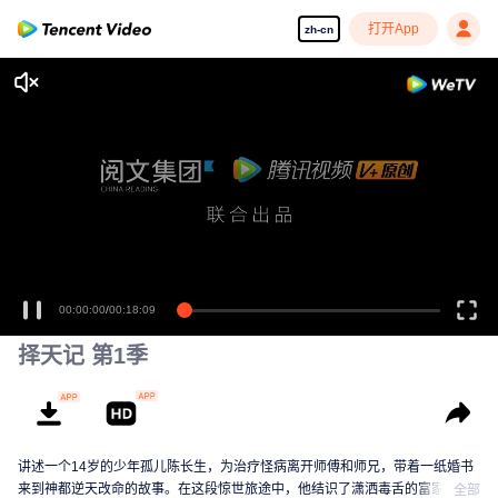
打开App
zh-cn
00:00:00
/
00:18:09
择天记 第1季
讲述一个14岁的少年孤儿陈长生，为治疗怪病离开师傅和师兄，带着一纸婚书
来到神都逆天改命的故事。在这段惊世旅途中，他结识了潇洒毒舌的富家公
全部