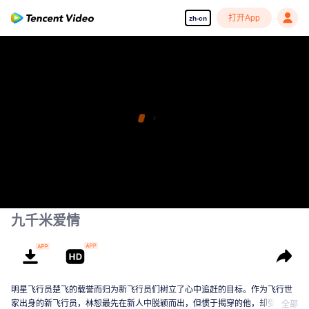
打开App
zh-cn
九千米爱情
明星飞行员楚飞的载誉而归为新飞行员们树立了心中追赶的目标。作为飞行世
家出身的新飞行员，林恕最先在新人中脱颖而出，但惯于揭穿的他，却受到同
全部