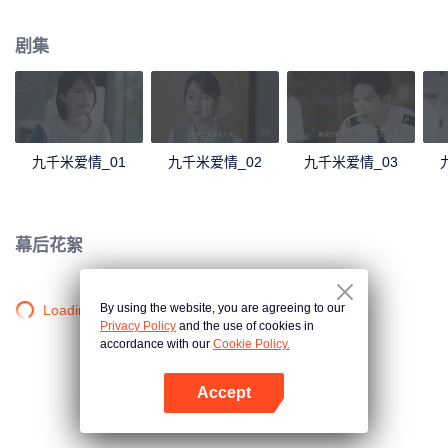
侪的猜测、不满、甚至嫌弃。连飞行服务队里向来任劳任怨的新人程橙都对他
避之不及。而知晓程橙的“假面”原因后，林恕开始拯救计划。可惜，计划成功，
剧集
无法面对情感的林恕却与程橙分离。一年以后，曾经的新人观察员们已经成长
为各个层级的副驾驶，彼此陪伴着在蓝天上完成飞行任务、相互支撑着解决生
活中都会遇到的难题。新一批“小飞”来报到，面貌一新的程橙重新出现在了林恕
的世界里。再次相见，程橙主动出击，而林恕也在历经考验后，选择直面爱
情，成熟成长。
九千米爱情_01
九千米爱情_02
九千米爱情_03
幕后花絮
By using the website, you are agreeing to our
Loading…
Privacy Policy
and the use of cookies in
accordance with our
Cookie Policy.
Accept
打开App