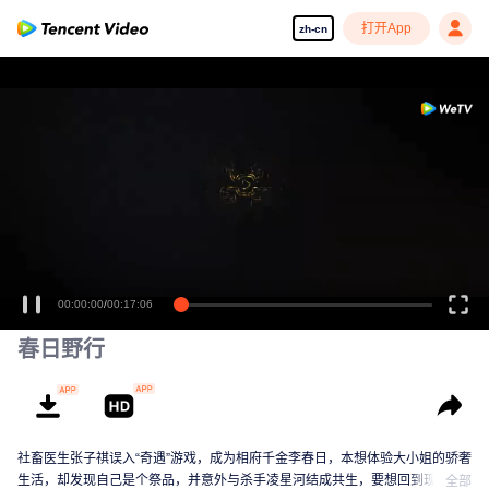
打开App
zh-cn
00:00:00
/
00:17:06
春日野行
社畜医生张子祺误入“奇遇”游戏，成为相府千金李春日，本想体验大小姐的骄奢
生活，却发现自己是个祭品，并意外与杀手凌星河结成共生，要想回到现实，
全部