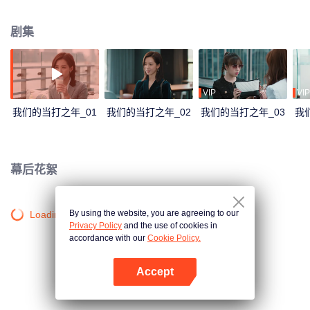
歌多年只专注工作，疏于情感生活的同时身体也出了状况，她开始尝试改变自
己；谷峤为爱八年间不断妥协，最终却只收获了一纸离婚协议，她决心重启自
剧集
己的事业。这对姐妹花性格截然不同，却一样坚韧勇敢，不惧跌倒，在上海这
样一个充满机遇但同时又容易令人迷失的大都市里，她们始终坚持、携手共
进，共同克服生活的难题。互帮互助，互相成就，最终二人在各自的职场和情
感上都有所收获，共同完成青春的蜕变，迎来全新的30岁。
VIP
VIP
我们的当打之年_01
我们的当打之年_02
我们的当打之年_03
我
幕后花絮
By using the website, you are agreeing to our
Loading…
Privacy Policy
and the use of cookies in
accordance with our
Cookie Policy.
Accept
打开App