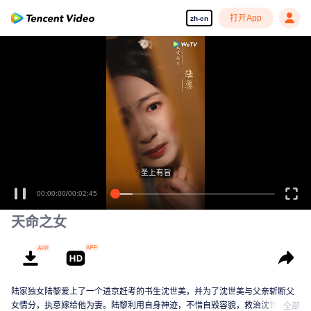
打开App
zh-cn
享受流畅高清剧集
圣上有旨
00:00:00
/
00:02:45
天命之女
陆家独女陆黎爱上了一个进京赶考的书生沈世美，并为了沈世美与父亲斩断父
女情分，执意嫁给他为妻。陆黎利用自身神迹，不惜自毀容貌，救治沈世美大
全部