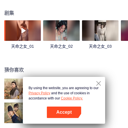
病痊愈，并助力他一举高中，成了人人称赞的状元郎。陆黎以为自己苦尽甘
来，不料自己的丈夫却早与长公主暗通款曲，并将陆家以巫术之名满门抄斩......
剧集
然而他们不知道的是，天命之女可借气运给夫君，但若被夫君背叛丢弃，夫君
则会万劫不复。
天命之女_01
天命之女_02
天命之女_03
猜你喜欢
By using the website, you are agreeing to our
迎凤归（泰语版）
Privacy Policy
and the use of cookies in
accordance with our
Cookie Policy.
Accept
神医大人别撩我
打开App