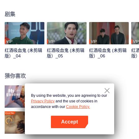
伴——Sen、 Run、 Mix 和 Jolie去到了生活更自由的人类国度，但是到那里也
不是件容易的事：他们需要将自己的名字写入命簿，并且带走他们在平行世界
剧集
中人类身体——即使，这么做可能会导致意想不到的后果。 Phum 发现在人类
是世界中的自己是一个失恋男孩，生活一片混乱。当他遇到秘密酒吧的老板
Patrick，他在他手下工作，从此他们产生了交集。
VIP
VIP
VIP
VIP
红酒吸血鬼 (未剪辑
红酒吸血鬼 (未剪辑
红酒吸血鬼 (未剪辑
红酒
版）_04
版）_05
版）_06
版）
猜你喜欢
By using the website, you are agreeing to our
我的祝福
Privacy Policy
and the use of cookies in
accordance with our
Cookie Policy.
Accept
逆时拯救 (未剪辑版）
打开App