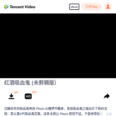
打开App
zh-cn
红酒吸血鬼 (未剪辑版）
沉睡百年的吸血鬼男孩 Phum 从睡梦中醒来，发现吸血鬼之城出示了新的法
规：禁止第X代吸血鬼恋爱。这条法规让 Phum 感觉不适，于是他带着他的伙
全部