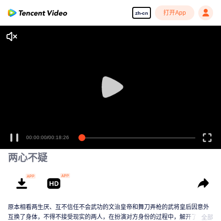
打开App
zh-cn
00:00:00
/
00:18:26
两心不疑
原本相看两生厌、互不信任不会武功的文治皇帝和舞刀弄枪的武将皇后因意外
互换了身体，不得不接受现实的两人，在扮演对方身份的过程中，解开了误
全部