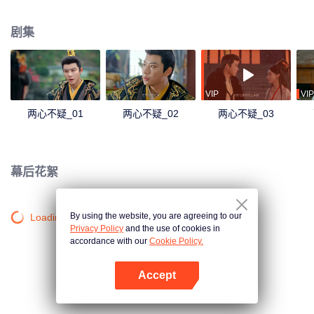
会，学会了爱与信任。在皇后体内的皇上看着后宫妃嫔及太后对不受宠的皇后
冷嘲热讽，历经算计陷害，才知道曾经的皇后过的多么辛苦。而同样，处于皇
剧集
上体内的皇后也终于明白为什么皇上对自己的家族保有猜疑。
VIP
VIP
两心不疑_01
两心不疑_02
两心不疑_03
幕后花絮
By using the website, you are agreeing to our
Loading…
Privacy Policy
and the use of cookies in
accordance with our
Cookie Policy.
Accept
打开App