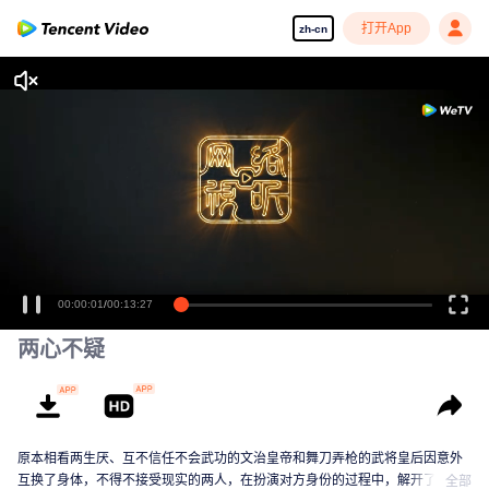
打开App
zh-cn
00:00:01
/
00:13:27
两心不疑
原本相看两生厌、互不信任不会武功的文治皇帝和舞刀弄枪的武将皇后因意外
互换了身体，不得不接受现实的两人，在扮演对方身份的过程中，解开了误
全部