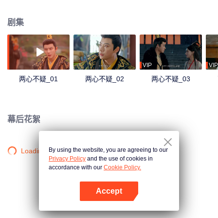
会，学会了爱与信任。在皇后体内的皇上看着后宫妃嫔及太后对不受宠的皇后
冷嘲热讽，历经算计陷害，才知道曾经的皇后过的多么辛苦。而同样，处于皇
剧集
上体内的皇后也终于明白为什么皇上对自己的家族保有猜疑。
VIP
VIP
两心不疑_01
两心不疑_02
两心不疑_03
幕后花絮
By using the website, you are agreeing to our
Loading…
Privacy Policy
and the use of cookies in
accordance with our
Cookie Policy.
Accept
打开App