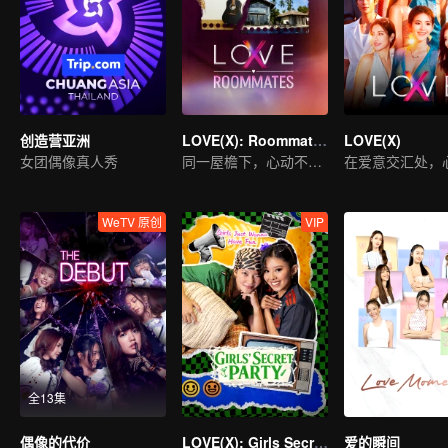
创造营亚洲
LOVE(X): Roommates
LOVE(X)
女团偶像真人秀
同一屋檐下，心动不设防！LOVE(X)合拍室友特辑
WeTV 原创
VIP
全13集
偶像的代价
LOVE(X): Girls Secret Party
爱的瞬间