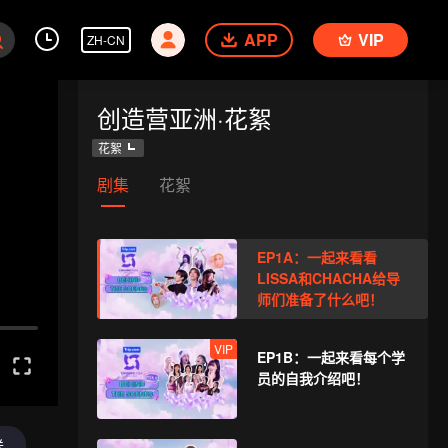
APP
VIP
ZH-CN
创造营亚洲·花絮
花絮
剧集
花絮
EP1A：一起来看看
LISSA和CHACHA给导
师们准备了什么吧！
VIP
EP1B：一起来看每个学
员的自我介绍吧！