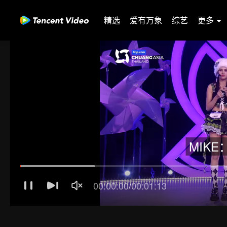
精选
爱有万象
综艺
更多