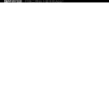
扫描二维码下载手机App！
帮助与反馈
关
意见反馈
加
联
电子
ted.