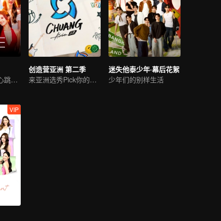
创造营亚洲 第二季
迷失他泰少年·幕后花絮
在爱意交汇处，心跳奏响缤纷旋律
来亚洲选秀Pick你的偶像
少年们的别样生活
VIP