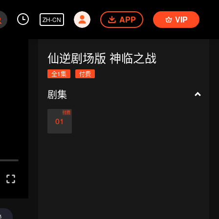
APP
VIP
ZH-CN
仙逆剧场版 神临之战
全1集
付费
剧集
付费
01