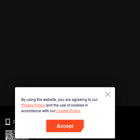
By using the website, you are agreeing to our
Privacy Policy
and the use of cookies in
accordance with our
Cookie Policy.
Phone
Accept