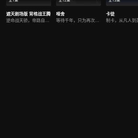
遮天剧场版 背棺战王腾
哑舍
卡徒
逆命战天骄，帝路自此始
等待千年，只为再次相遇
制卡，从凡人到