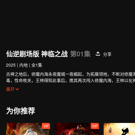
仙逆剧场版 神临之战
第01集
分享
2025
|
内地
|
全1集
古神之地后，修魔内海永夜魔城一夜崛起，为拓展领地，不断对修魔
毒，性命攸关，王林得知此事后，携其再次闯入修魔内海，王林以化
解决，千年阴谋浮出水面。最终凭借二人情愫及化神后首次与古神之
展开
为你推荐
VIP
VIP