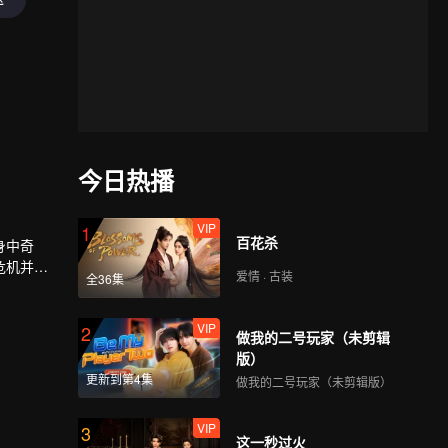
今日热播
VIP
1
百花杀
身中奇
危机并未
爱情 · 古装
全36集
VIP
2
做我的二号玩家（未剪辑
版）
更新到第4集
做我的二号玩家（未剪辑版）
VIP
3
这一秒过火