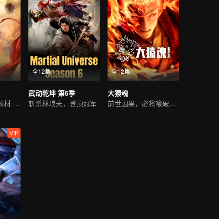
全12集
全12集
武动乾坤 第6季
大猿魂
逆天改命，西游题材 ，古典仙侠
斩杀林琅天，登顶冠军
前世因果，必将喰破苍穹
VIP