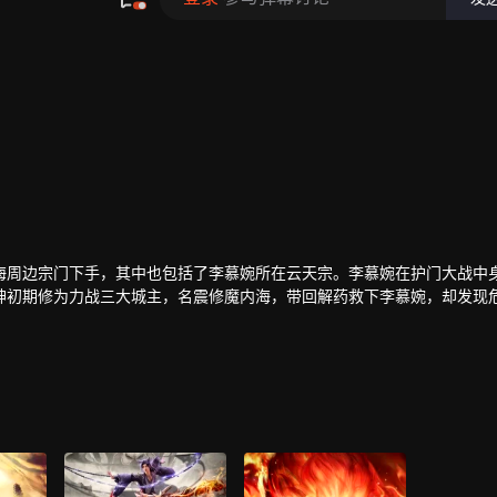
海周边宗门下手，其中也包括了李慕婉所在云天宗。李慕婉在护门大战中
神初期修为力战三大城主，名震修魔内海，带回解药救下李慕婉，却发现
身合体，联手斩灭魔尊。