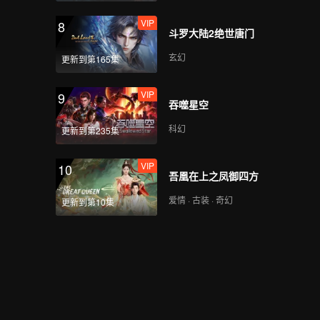
VIP
8
斗罗大陆2绝世唐门
玄幻
更新到第165集
VIP
9
吞噬星空
科幻
更新到第235集
VIP
10
吾凰在上之凤御四方
爱情 · 古装 · 奇幻
更新到第10集