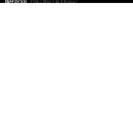
扫描二维码下载手机App！
帮助与反馈
关
意见反馈
加
联
电子
ted.