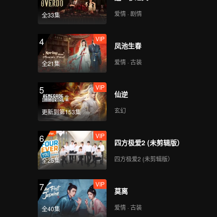
爱情 · 剧情
全33集
VIP
4
凤池生春
爱情 · 古装
全21集
VIP
5
仙逆
玄幻
更新到第153集
VIP
6
四方极爱2 (未剪辑版）
四方极爱2 (未剪辑版）
全25集
VIP
7
莫离
爱情 · 古装
全40集