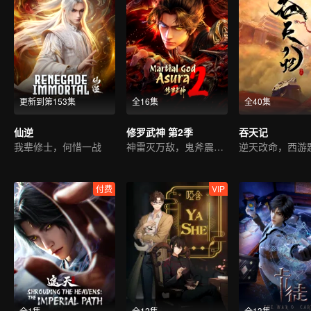
更新到第153集
全16集
全40集
仙逆
修罗武神 第2季
吞天记
我辈修士，何惜一战
神雷灭万敌，鬼斧震九州！
付费
VIP
全1集
全12集
全13集