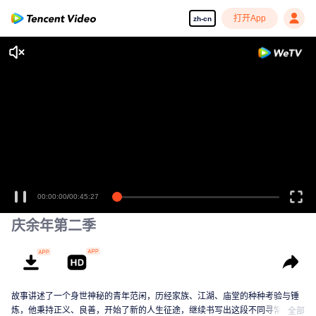
打开App
zh-cn
享受流畅高清剧集
00:00:00
/
00:45:27
庆余年第二季
故事讲述了一个身世神秘的青年范闲，历经家族、江湖、庙堂的种种考验与锤
炼，他秉持正义、良善，开始了新的人生征途，继续书写出这段不同寻常又酣
全部