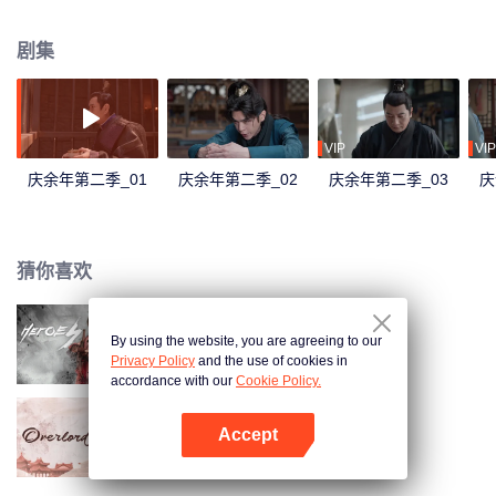
畅淋漓的人生传奇。 剧作既根植于传统文化，又超脱于传统历史小说，是一部
极具东方古典气韵和现代意识的力作，致力弘扬珍惜当下美好，不忘初心的中
剧集
华传统价值美德。余年有幸，与君再相逢。
VIP
VIP
庆余年第二季_01
庆余年第二季_02
庆余年第二季_03
庆
猜你喜欢
By using the website, you are agreeing to our
说英雄谁是英雄
Privacy Policy
and the use of cookies in
accordance with our
Cookie Policy.
Accept
九流霸主
打开App