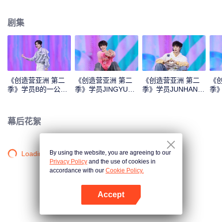
Monster》《Super》《True Love》《Under the Moon Road》
剧集
《创造营亚洲 第二
《创造营亚洲 第二
《创造营亚洲 第二
《
季》学员B的一公直
季》学员JINGYU的
季》学员JUNHAN的
季
拍
一公直拍
一公直拍
公
幕后花絮
By using the website, you are agreeing to our
Loading…
Privacy Policy
and the use of cookies in
accordance with our
Cookie Policy.
Accept
打开App