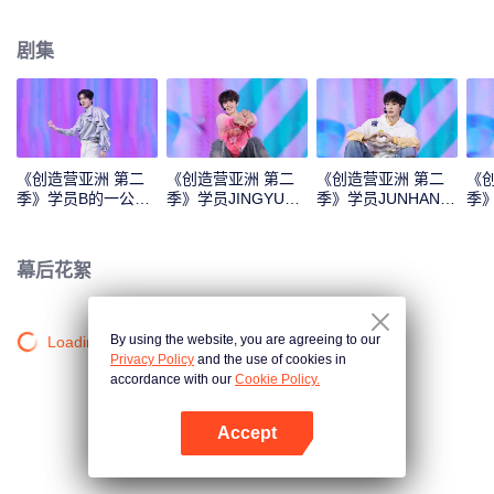
Monster》《Super》《True Love》《Under the Moon Road》
剧集
《创造营亚洲 第二
《创造营亚洲 第二
《创造营亚洲 第二
《
季》学员B的一公直
季》学员JINGYU的
季》学员JUNHAN的
季
拍
一公直拍
一公直拍
公
幕后花絮
By using the website, you are agreeing to our
Loading…
Privacy Policy
and the use of cookies in
accordance with our
Cookie Policy.
Accept
打开App