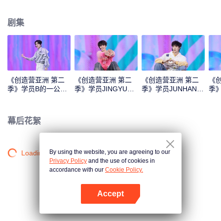
Monster》《Super》《True Love》《Under the Moon Road》
剧集
《创造营亚洲 第二
《创造营亚洲 第二
《创造营亚洲 第二
《
季》学员B的一公直
季》学员JINGYU的
季》学员JUNHAN的
季
拍
一公直拍
一公直拍
公
幕后花絮
By using the website, you are agreeing to our
Loading…
Privacy Policy
and the use of cookies in
accordance with our
Cookie Policy.
Accept
打开App