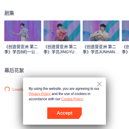
Monster》《Super》《True Love》《Under the Moon Road》
剧集
《创造营亚洲 第二
《创造营亚洲 第二
《创造营亚洲 第二
《
季》学员B的一公直
季》学员JINGYU的
季》学员JUNHAN的
季
拍
一公直拍
一公直拍
公
幕后花絮
By using the website, you are agreeing to our
Loading…
Privacy Policy
and the use of cookies in
accordance with our
Cookie Policy.
Accept
打开App