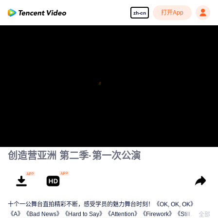
打开App
zh-cn
创造营亚洲 第二季·第一次公演
十个一公舞台直拍精彩不断，感受学员的魅力舞台时刻！《OK, OK, OK》
《A》《Bad News》《Hard to Say》《Attention》《Firework》《Still
全部