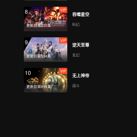
《创造营亚洲 第二季》
VIP
8
学员NINJA的一公直拍
吞噬星空
科幻
更新到第235集
《创造营亚洲 第二季》
VIP
9
学员SICHEN的一公直拍
逆天至尊
玄幻
更新到第534集
《创造营亚洲 第二季》
VIP
10
学员MYST的一公直拍
无上神帝
战斗
更新到第611集
《创造营亚洲 第二季》
学员WHYLUCAS的一公
直拍
《创造营亚洲 第二季》
学员REXY的一公直拍