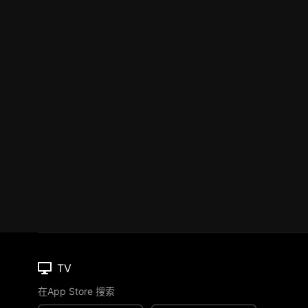
TV
在App Store 搜索