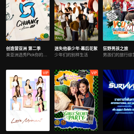
创造营亚洲 第二季
迷失他泰少年·幕后花絮
狂野男孩之旅
来亚洲选秀Pick你的偶像
少年们的别样生活
男孩们的旅行综
VIP
VIP