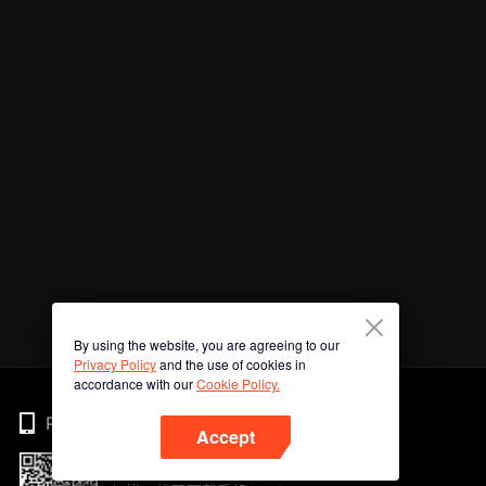
By using the website, you are agreeing to our
Privacy Policy
and the use of cookies in
accordance with our
Cookie Policy.
Phone
Accept