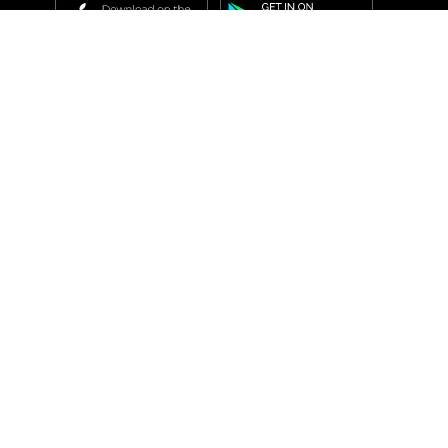
VIP
协议与条款
隐私协议
协议与条款
Cookie政策
Copyright © 2016-
2026
Image Future Investment (HK) Limi