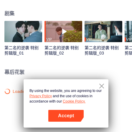
证收购方不会轻易调动人事，也难保真能不裁一人，尤其听说对方派来负责整
合的经理是传说中“砍人不见血、杀人不手软”的周家大刀王? 周书逸愤恨地瞪着
剧集
眼前一派轻松自在的高仕德，五年的时间，足够让两个男孩成长为男人，也足
够周书逸认清年少轻狂的感情？不服输的他也决定，他若无心我便休，从此青
山只认白云俦！没想到五年之后狭路相逢，高仕德是自家收购的科技公司代
表。被某个没良心混蛋恶意遗弃的万年老二决定逆袭，他或许学业赢不了他，
但工作上，他会让他知道什么叫做收购方的骄傲！
VIP
VIP
VIP
第二名的逆袭 特别
第二名的逆袭 特别
第二名的逆袭 特别
第
剪辑版_01
剪辑版_02
剪辑版_03
剪辑
幕后花絮
By using the website, you are agreeing to our
Loading…
Privacy Policy
and the use of cookies in
accordance with our
Cookie Policy.
Accept
打开App