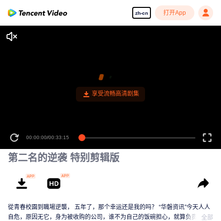
打开App
zh-cn
享受流畅高清剧集
00:00:00
/
00:33:15
第二名的逆袭 特别剪辑版
從青春校園到職場逆襲， 五年了，那个幸运还是我的吗？ “华磐资讯”今天人人
自危，原因无它，身为被收购的公司，谁不为自己的饭碗担心，就算负责人保
全部